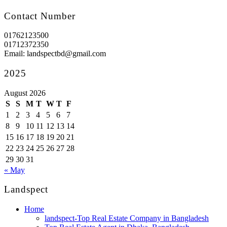
Contact Number
01762123500
01712372350
Email: landspectbd@gmail.com
2025
August 2026
S
S
M
T
W
T
F
1
2
3
4
5
6
7
8
9
10
11
12
13
14
15
16
17
18
19
20
21
22
23
24
25
26
27
28
29
30
31
« May
Landspect
Home
landspect-Top Real Estate Company in Bangladesh