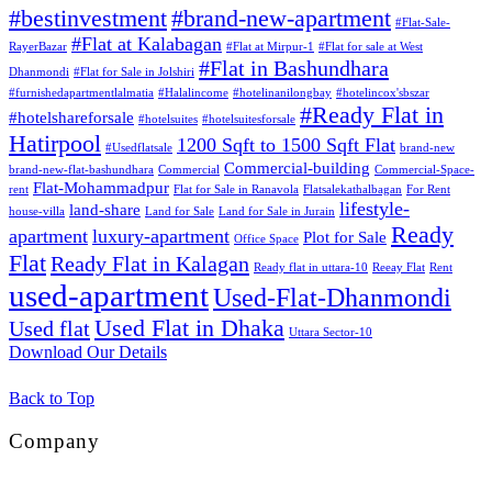
#bestinvestment
#brand-new-apartment
#Flat-Sale-
#Flat at Kalabagan
RayerBazar
#Flat at Mirpur-1
#Flat for sale at West
#Flat in Bashundhara
Dhanmondi
#Flat for Sale in Jolshiri
#furnishedapartmentlalmatia
#Halalincome
#hotelinanilongbay
#hotelincox'sbszar
#Ready Flat in
#hotelshareforsale
#hotelsuites
#hotelsuitesforsale
Hatirpool
1200 Sqft to 1500 Sqft Flat
#Usedflatsale
brand-new
Commercial-building
brand-new-flat-bashundhara
Commercial
Commercial-Space-
Flat-Mohammadpur
rent
Flat for Sale in Ranavola
Flatsalekathalbagan
For Rent
lifestyle-
land-share
house-villa
Land for Sale
Land for Sale in Jurain
Ready
apartment
luxury-apartment
Plot for Sale
Office Space
Flat
Ready Flat in Kalagan
Ready flat in uttara-10
Reeay Flat
Rent
used-apartment
Used-Flat-Dhanmondi
Used Flat in Dhaka
Used flat
Uttara Sector-10
Download Our Details
Back to Top
Company