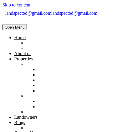
Skip to content
landspectbd@gmail.com
landspectbd@gmail.com
Open Menu
Home
landspect-Top Real Estate Company in Bangladesh
Top Real Estate Agent in Dhaka, Bangladesh
About us
Properties
Residential
Brand New Apartment
Ready
Under Constructions
Used Apartment
Home & Villa
Commercial
Shop
Office Space
Land
Landowners
Blogs
Blogs & News