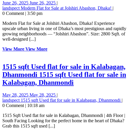
June 26, 2025
June 26, 2025
|
landspect
Modern Flat for Sale at Jolshiri Abashon, Dhaka!
|
0 Comment
|
3:50 pm
Modern Flat for Sale at Jolshiri Abashon, Dhaka! Experience
upscale urban living in one of Dhaka’s most prestigious and rapidly
growing neighborhoods — “Jolshiri Abashon”. Size: 2800 Sqft. of
well-designed [...]
View More
View More
1515 sqft Used flat for sale in Kalabagan,
Dhanmondi
1515 sqft Used flat for sale in
Kalabagan, Dhanmondi
May 28, 2025
May 28, 2025
|
landspect
1515 sqft Used flat for sale in Kalabagan, Dhanmondi
|
0 Comment
|
10:18 am
1515 Sqft Used flat for sale in Kalabagan, Dhanmondi | 4th Floor |
South Facing Looking for the perfect home in the heart of Dhaka?
Grab this 1515 sqft used [...]