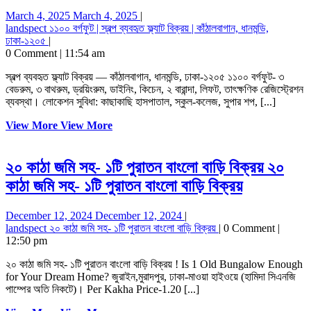
March 4, 2025
March 4, 2025
|
landspect
১১০০ বর্গফুট | স্বল্প ব্যবহৃত ফ্ল্যাট বিক্রয় | কাঁঠালবাগান, ধানমন্ডি,
ঢাকা-১২০৫
|
0 Comment
|
11:54 am
স্বল্প ব্যবহৃত ফ্ল্যাট বিক্রয় — কাঁঠালবাগান, ধানমন্ডি, ঢাকা-১২০৫ ১১০০ বর্গফুট- ৩
বেডরুম, ৩ বাথরুম, ড্রয়িংরুম, ডাইনিং, কিচেন, ২ বারান্দা, লিফট, তাৎক্ষণিক রেজিস্ট্রেশন
ব্যবস্থা। লোকেশন সুবিধা: কাছাকাছি হাসপাতাল, স্কুল-কলেজ, সুপার শপ, [...]
View More
View More
২০ কাঠা জমি সহ- ১টি পুরাতন বাংলো বাড়ি বিক্রয়
২০
কাঠা জমি সহ- ১টি পুরাতন বাংলো বাড়ি বিক্রয়
December 12, 2024
December 12, 2024
|
landspect
২০ কাঠা জমি সহ- ১টি পুরাতন বাংলো বাড়ি বিক্রয়
|
0 Comment
|
12:50 pm
২০ কাঠা জমি সহ- ১টি পুরাতন বাংলো বাড়ি বিক্রয় ! Is 1 Old Bungalow Enough
for Your Dream Home? জুরাইন,মুরাদপুর, ঢাকা-মাওয়া হাইওয়ে (হামিদা সিএনজি
পাম্পের অতি নিকটে)। Per Kakha Price-1.20 [...]