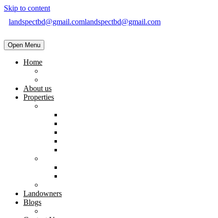
Skip to content
landspectbd@gmail.com
landspectbd@gmail.com
Open Menu
Home
landspect-Top Real Estate Company in Bangladesh
Top Real Estate Agent in Dhaka, Bangladesh
About us
Properties
Residential
Brand New Apartment
Ready
Under Constructions
Used Apartment
Home & Villa
Commercial
Shop
Office Space
Land
Landowners
Blogs
Blogs & News