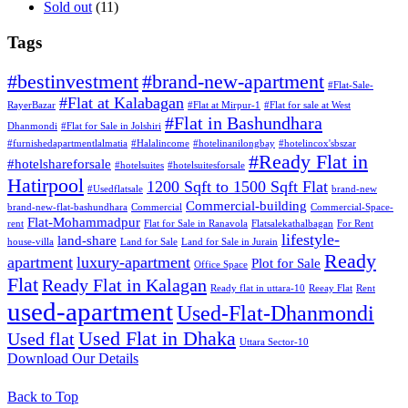
Sold out
(11)
Tags
#bestinvestment
#brand-new-apartment
#Flat-Sale-
#Flat at Kalabagan
RayerBazar
#Flat at Mirpur-1
#Flat for sale at West
#Flat in Bashundhara
Dhanmondi
#Flat for Sale in Jolshiri
#furnishedapartmentlalmatia
#Halalincome
#hotelinanilongbay
#hotelincox'sbszar
#Ready Flat in
#hotelshareforsale
#hotelsuites
#hotelsuitesforsale
Hatirpool
1200 Sqft to 1500 Sqft Flat
#Usedflatsale
brand-new
Commercial-building
brand-new-flat-bashundhara
Commercial
Commercial-Space-
Flat-Mohammadpur
rent
Flat for Sale in Ranavola
Flatsalekathalbagan
For Rent
lifestyle-
land-share
house-villa
Land for Sale
Land for Sale in Jurain
Ready
apartment
luxury-apartment
Plot for Sale
Office Space
Flat
Ready Flat in Kalagan
Ready flat in uttara-10
Reeay Flat
Rent
used-apartment
Used-Flat-Dhanmondi
Used Flat in Dhaka
Used flat
Uttara Sector-10
Download Our Details
Back to Top